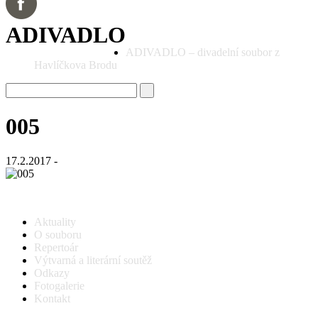
ADIVADLO
ADIVADLO – divadelní soubor z
Havlíčkova Brodu
005
17.2.2017 -
Aktuality
O souboru
Repertoár
Výtvarná a literární soutěž
Odkazy
Fotogalerie
Kontakt