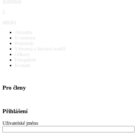
Repertoár
2
articles
Aktuality
O souboru
Repertoár
Výtvarná a literární soutěž
Odkazy
Fotogalerie
Kontakt
Pro členy
Přihlášení
Uživatelské jméno