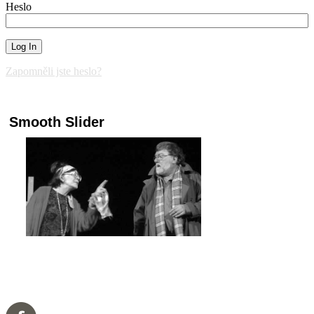
Heslo
Zapomněli jste heslo?
Smooth Slider