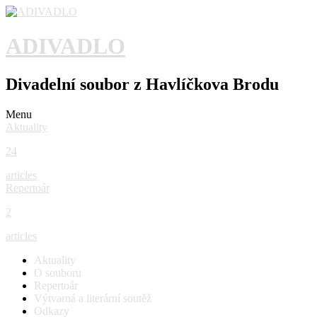
ADIVADLO
Divadelní soubor z Havlíčkova Brodu
Menu
Aktuality
24
articles
Repertoár
2
articles
Aktuality
O souboru
Repertoár
Výtvarná a literární soutěž
Odkazy