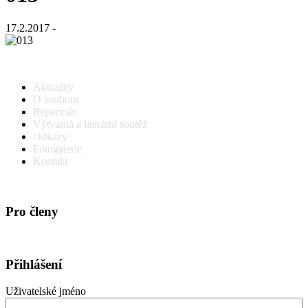
17.2.2017 -
Aktuality
O souboru
Repertoár
Výtvarná a literární soutěž
Odkazy
Fotogalerie
Kontakt
Pro členy
Přihlášení
Uživatelské jméno