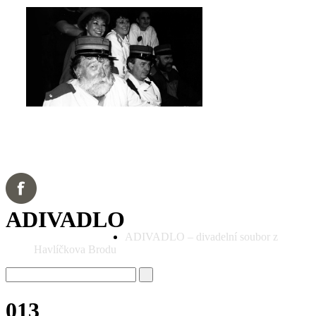
ADIVADLO
ADIVADLO – divadelní soubor z
Havlíčkova Brodu
013