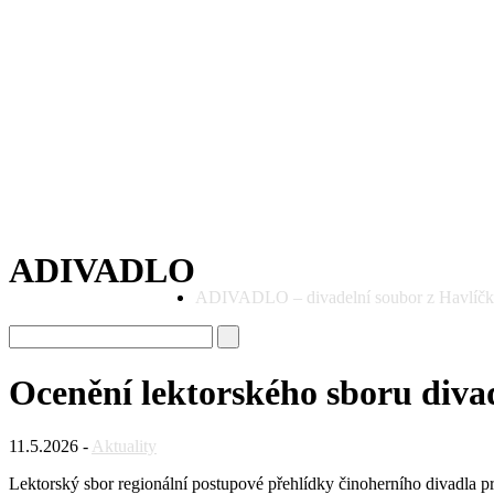
ADIVADLO
ADIVADLO – divadelní soubor z Havlíč
Ocenění lektorského sboru divad
11.5.2026 -
Aktuality
Lektorský sbor regionální postupové přehlídky činoherního divadla p