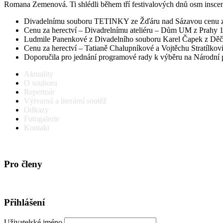
Romana Zemenová. Ti shlédli během tří festivalových dnů osm inscenac
Divadelnímu souboru TETINKY ze Žďáru nad Sázavou ce
Cenu za herectví – Divadrelnímu ateliéru – Dům UM z Prahy
Ludmile Panenkové z Divadelního souboru Karel Čapek z D
Cenu za herectví – Tatianě Chalupníkové a Vojtěchu Strat
Doporučila pro jednání programové rady k výběru na Národní
Aktuality
O souboru
Repertoár
Výtvarná a literární soutěž
Odkazy
Fotogalerie
Kontakt
Pro členy
Přihlášení
Uživatelské jméno