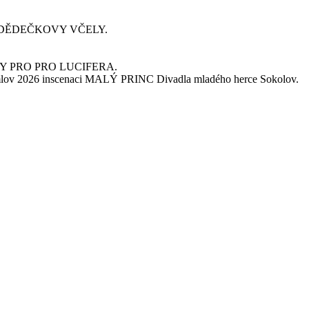
TY – DĚDEČKOVY VČELY.
I ÚKOLY PRO PRO LUCIFERA.
rumlov 2026 inscenaci MALÝ PRINC Divadla mladého herce Sokolov.