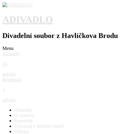
ADIVADLO
Divadelní soubor z Havlíčkova Brodu
Menu
Aktuality
24
articles
Repertoár
2
articles
Aktuality
O souboru
Repertoár
Výtvarná a literární soutěž
Odkazy