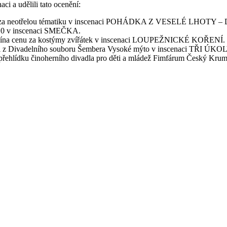
i a udělili tato ocenění:
nu za neotřelou tématiku v inscenaci POHÁDKA Z VESELÉ LHO
 10 v inscenaci SMEČKA.
ěčína cenu za kostýmy zvířátek v inscenaci LOUPEŽNICKÉ KOŘENÍ.
ílkovi z Divadelního souboru Šembera Vysoké mýto v inscenaci TŘ
 přehlídku činoherního divadla pro děti a mládež Fimfárum Český K