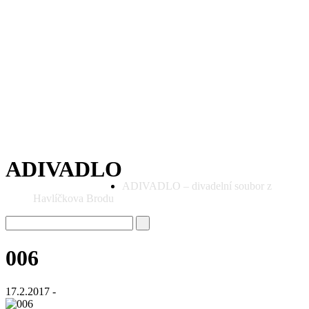
ADIVADLO
ADIVADLO – divadelní soubor z
Havlíčkova Brodu
006
17.2.2017 -