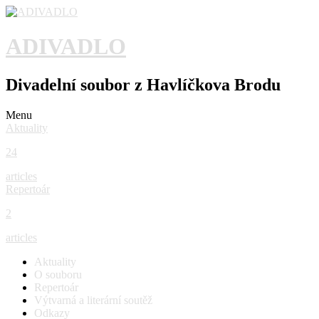
ADIVADLO
Divadelní soubor z Havlíčkova Brodu
Menu
Aktuality
24
articles
Repertoár
2
articles
Aktuality
O souboru
Repertoár
Výtvarná a literární soutěž
Odkazy