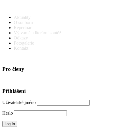
Aktuality
O souboru
Repertoár
Výtvarná a literární soutěž
Odkazy
Fotogalerie
Kontakt
Pro členy
Přihlášení
Uživatelské jméno
Heslo