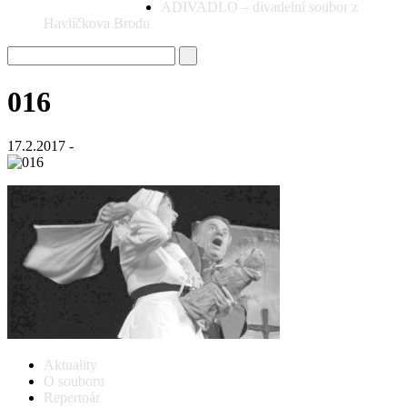
ADIVADLO – divadelní soubor z
Havlíčkova Brodu
016
17.2.2017 -
Aktuality
O souboru
Repertoár