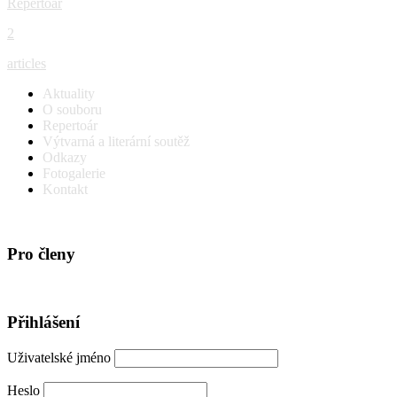
Repertoár
2
articles
Aktuality
O souboru
Repertoár
Výtvarná a literární soutěž
Odkazy
Fotogalerie
Kontakt
Pro členy
Přihlášení
Uživatelské jméno
Heslo